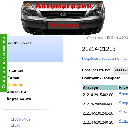
–
Каталог
–
ВАЗ
–
21214-
Войти на сайт
21214-21218
Подобрать товары по пар
Сортировать по:
назван
Главная
Поиск
Подгруппы товаров:
Каталог
Артикул
Наим
Контакты
Амор
21214-2915402-00
Карта сайта
Амор
21214-2905004-00
Арка
21214-5101241-20
11183-84-89
Арка
21214-5101240-20
11186