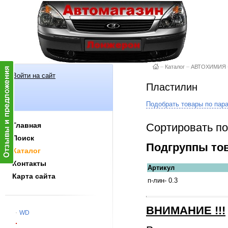
–
Каталог
–
АВТОХИМИЯ
Войти на сайт
Пластилин
Подобрать товары по пар
Сортировать по
Главная
Поиск
Подгруппы то
Каталог
Контакты
Артикул
Карта сайта
п-лин- 0.3
ВНИМАНИЕ
!!!
WD