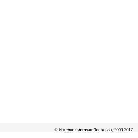
© Интернет-магазин Лонжерон, 2009-2017
Работает на
«1С-Битрикс: Управление сайтом»