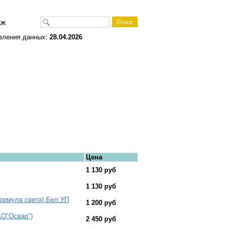
одаж
вления данных:
28.04.2026
Цена
1 130 руб
1 130 руб
Формула света) Бел.УП
1 200 руб
АО"Освар")
2 450 руб