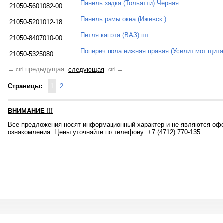
Панель задка (Тольятти) Черная
21050-5601082-00
Панель рамы окна (Ижевск )
21050-5201012-18
Петля капота (ВАЗ) шт.
21050-8407010-00
Попереч.пола нижняя правая (Усилит.мот.щита
21050-5325080
предыдущая
следующая
←
→
ctrl
ctrl
Страницы:
1
2
ВНИМАНИЕ
!!!
Все предложения носят информационный характер и не являются офе
ознакомления. Цены уточняйте по телефону: +7 (4712) 770-135