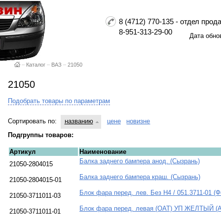
8 (4712) 770-135 - отдел пр
8-951-313-29-00
Дата обно
–
Каталог
–
ВАЗ
–
21050
21050
Подобрать товары по параметрам
Сортировать по:
названию
цене
новизне
Подгруппы товаров:
Артикул
Наименование
Балка заднего бампера анод. (Сызрань)
21050-2804015
Балка заднего бампера краш. (Сызрань)
21050-2804015-01
Блок фара перед. лев. Без Н4 / 051.3711-01 (
21050-3711011-03
Блок фара перед. левая (ОАТ) УП ЖЕЛТЫЙ (
21050-3711011-01