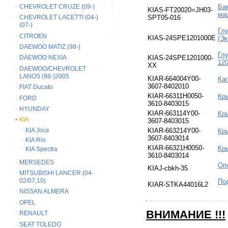
CHEVROLET CRUZE (09-)
Ба
KIAS-FT20020=JH03-
ма
CHEVROLET LACETTI (04-)
SPT05-016
(07-)
Глу
CITROEN
KIAS-24SPE1201000E
(Э
DAEWOO MATIZ (98-)
Гл
KIAS-24SPE1201000-
DAEWOO NEXIA
12
ХХ
DAEWOO/CHEVROLET
LANOS (98-)2005
KIAR-664004Y00-
Кап
3607-8402010
FIAT Ducato
KIAR-66311H0050-
Кры
FORD
3610-8403015
HYUNDAY
KIAR-663114Y00-
Кры
KIA
3607-8403015
KIA Joce
KIAR-663214Y00-
Кры
3607-8403014
KIA Rio
KIAR-66321H0050-
Кры
KIA Spectra
3610-8403014
MERSEDES
Опо
KIAJ-cbkh-35
MITSUBISHI LANCER (04-
02/07,10)
По
KIAR-STKA44016L2
NISSAN ALMERA
OPEL
ВНИМАНИЕ
!!!
RENAULT
SEAT TOLEDO