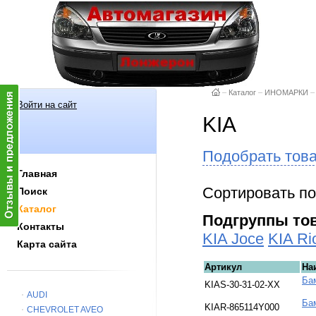
–
Каталог
–
ИНОМАРКИ
–
Войти на сайт
KIA
Подобрать тов
Главная
Сортировать по
Поиск
Каталог
Подгруппы то
Контакты
KIA Joce
KIA Ri
Карта сайта
Артикул
На
Ба
KIAS-30-31-02-XX
AUDI
Бам
KIAR-865114Y000
CHEVROLET AVEO