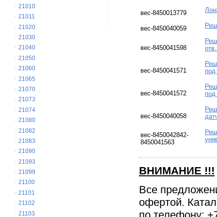
21010
Лон
вес-8450013779
21011
Реш
21020
вес-8450040059
21030
Реш
вес-8450041598
21040
отв
21050
Реш
21060
вес-8450041571
под
21065
Реш
21070
вес-8450041572
под
21073
Реш
21074
вес-8450040058
дат
21080
21082
Реш
вес-8450042842-
уни
21083
8450041563
21090
21093
ВНИМАНИЕ
!!!
21099
21100
Все предложен
21101
офертой. Катал
21102
по телефону: +7
21103