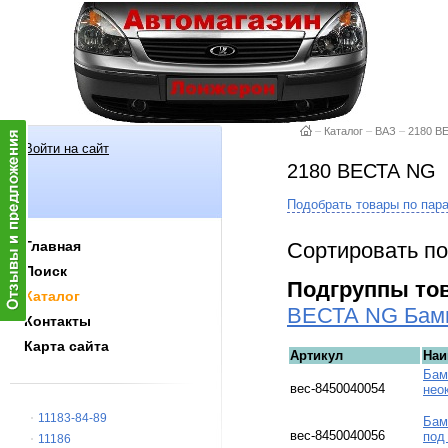
–
Каталог
–
ВАЗ
–
2180 В
Войти на сайт
2180 ВЕСТА NG
Подобрать товары по пар
Сортировать по
Главная
Поиск
Подгруппы то
Каталог
ВЕСТА NG Бамп
Контакты
Карта сайта
Артикул
Наи
Бам
вес-8450040054
нео
11183-84-89
Бам
вес-8450040056
под
11186