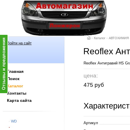
–
Каталог
–
АВТОХИМИЯ
Войти на сайт
Reoflex Ан
Reoflex Антигравий НS G
Главная
цена:
Поиск
475 руб
Каталог
Контакты
Карта сайта
Характерист
WD
Артикул