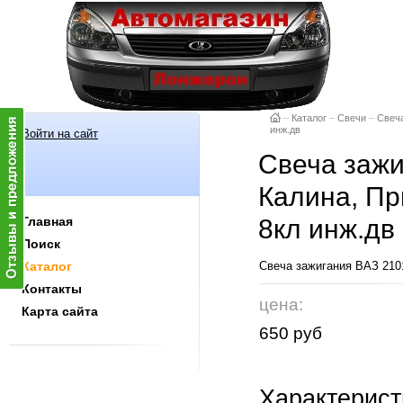
–
Каталог
–
Свечи
–
Свеча
инж.дв
Войти на сайт
Свеча зажи
Калина, При
Главная
8кл инж.дв
Поиск
Каталог
Свеча зажигания ВАЗ 2101-
Контакты
цена:
Карта сайта
650 руб
Характерист