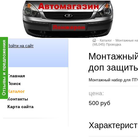
–
Каталог
–
Монтажные н
(ML045) Проводка
Войти на сайт
Монтажный
доп защиты
Главная
Монтажный набор для ПТФ
Поиск
Каталог
цена:
Контакты
500 руб
Карта сайта
Характерист