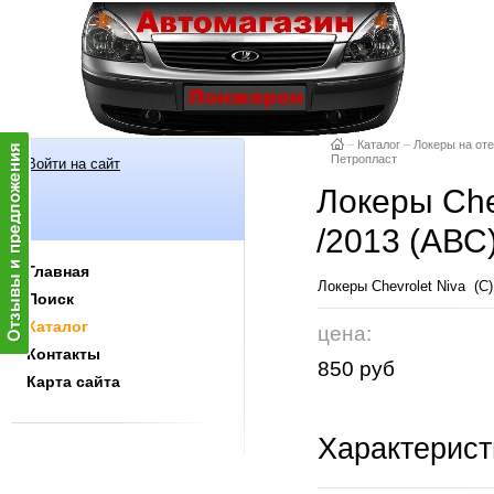
–
Каталог
–
Локеры на от
Петропласт
Войти на сайт
Локеры Che
/2013 (АВС
Главная
Локеры Chevrolet Niva (С
Поиск
Каталог
цена:
Контакты
850 руб
Карта сайта
Характерист