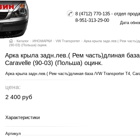
8 (4712) 770-135 - отдел пр
8-951-313-29-00
Дата обно
–
Каталог
–
ИНОМАРКИ
–
VW Transporter
–
Арка крыла задн.лев.( Рем часть)дл
(90-03) (Польша) оцинк.
Арка крыла задн.лев.( Рем часть)длиная база
Caravelle (90-03) (Польша) оцинк.
Арка крыла задн.лев.( Рем часть)длиная база /VW Transporter T4, Cara
цена:
2 400 руб
Характеристики
Артикул