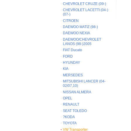
CHEVROLET CRUZE (09-)
CHEVROLET LACETTI (04-)
(07-)
CITROEN
DAEWOO MATIZ (98-)
DAEWOO NEXIA
DAEWOO/CHEVROLET
LANOS (98-)2005
FIAT Ducato
FORD
HYUNDAY
KIA
MERSEDES
MITSUBISHI LANCER (04-
02/07,10)
NISSAN ALMERA
OPEL
RENAULT
SEAT TOLEDO
?KODA
TOYOTA
VW Transporter