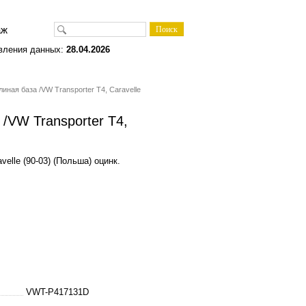
одаж
вления данных:
28.04.2026
иная база /VW Transporter T4, Caravelle
 /VW Transporter T4,
velle (90-03) (Польша) оцинк.
VWT-P417131D