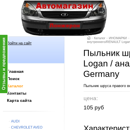
–
Каталог
–
ИНОМАРКИ
–
внутреннего/RENAULT Loga
Войти на сайт
Пыльник ш
Logan / а
Главная
Germany
Поиск
Каталог
Пыльник шруса правого 
Контакты
цена:
Карта сайта
105 руб
AUDI
Характерист
CHEVROLET AVEO