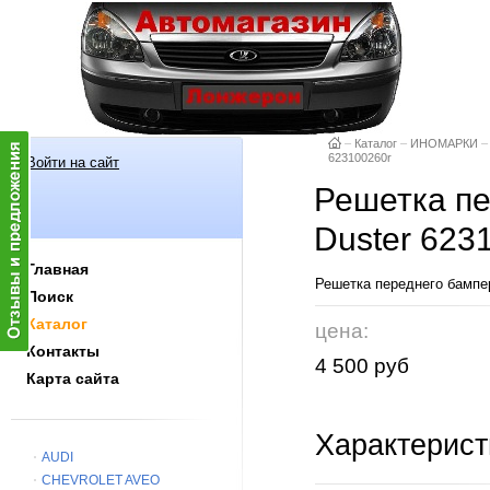
–
Каталог
–
ИНОМАРКИ
–
623100260r
Войти на сайт
Решетка пе
Duster 623
Главная
Решетка переднего бампер
Поиск
Каталог
цена:
Контакты
4 500 руб
Карта сайта
Характерист
AUDI
CHEVROLET AVEO