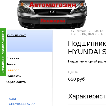
–
Каталог
–
ИНОМАРКИ
–
FE/TUCSON, KIA SPORTAG
Войти на сайт
Подшипник 
HYUNDAI S
Главная
Подшипник опорный ред
Поиск
Каталог
цена:
Контакты
650 руб
Карта сайта
Характерист
AUDI
CHEVROLET AVEO