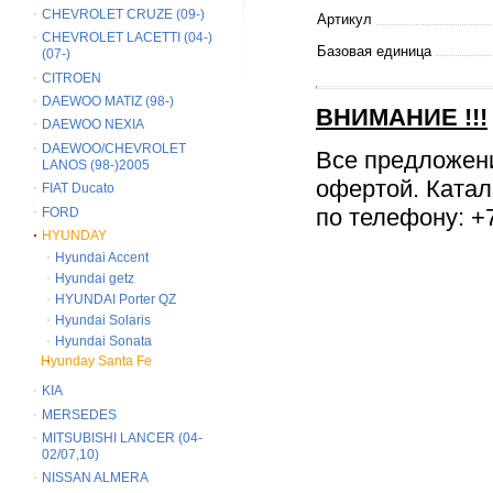
CHEVROLET CRUZE (09-)
Артикул
CHEVROLET LACETTI (04-)
Базовая единица
(07-)
CITROEN
DAEWOO MATIZ (98-)
ВНИМАНИЕ
!!!
DAEWOO NEXIA
DAEWOO/CHEVROLET
Все предложен
LANOS (98-)2005
офертой. Катал
FIAT Ducato
по телефону: +7
FORD
HYUNDAY
Hyundai Accent
Hyundai getz
HYUNDAI Porter QZ
Hyundai Solaris
Hyundai Sonata
Hyunday Santa Fe
KIA
MERSEDES
MITSUBISHI LANCER (04-
02/07,10)
NISSAN ALMERA