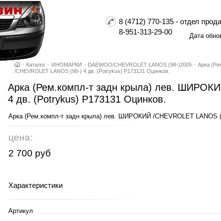
8 (4712) 770-135 - отдел пр
8-951-313-29-00
Дата обно
–
Каталог
–
ИНОМАРКИ
–
DAEWOO/CHEVROLET LANOS (98-)2005
–
Арка (Ре
/CHEVROLET LANOS (98-) 4 дв. (Potrykus) P173131 Оцинков.
Арка (Рем.компл-т задн крыла) лев. ШИРОК
4 дв. (Potrykus) P173131 Оцинков.
Арка (Рем.компл-т задн крыла) лев. ШИРОКИЙ /CHEVROLET LANOS (98-
цена:
2 700 руб
Характеристики
Артикул