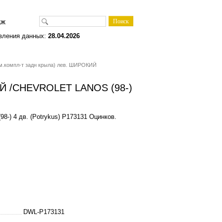
одаж
вления данных:
28.04.2026
м.компл-т задн крыла) лев. ШИРОКИЙ
ИЙ /CHEVROLET LANOS (98-)
) 4 дв. (Potrykus) P173131 Оцинков.
DWL-P173131