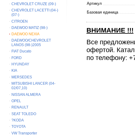
Артикул
CHEVROLET CRUZE (09-)
CHEVROLET LACETTI (04-)
Базовая единица
(07-)
CITROEN
DAEWOO MATIZ (98-)
ВНИМАНИЕ
!!!
DAEWOO NEXIA
Все предложен
DAEWOO/CHEVROLET
LANOS (98-)2005
офертой. Катал
FIAT Ducato
по телефону: +7
FORD
HYUNDAY
KIA
MERSEDES
MITSUBISHI LANCER (04-
02/07,10)
NISSAN ALMERA
OPEL
RENAULT
SEAT TOLEDO
?KODA
TOYOTA
VW Transporter