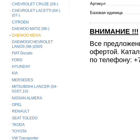
Артикул
CHEVROLET CRUZE (09-)
CHEVROLET LACETTI (04-)
Базовая единица
(07-)
CITROEN
DAEWOO MATIZ (98-)
ВНИМАНИЕ
!!!
DAEWOO NEXIA
Все предложен
DAEWOO/CHEVROLET
LANOS (98-)2005
офертой. Катал
FIAT Ducato
по телефону: +7
FORD
HYUNDAY
KIA
MERSEDES
MITSUBISHI LANCER (04-
02/07,10)
NISSAN ALMERA
OPEL
RENAULT
SEAT TOLEDO
?KODA
TOYOTA
VW Transporter