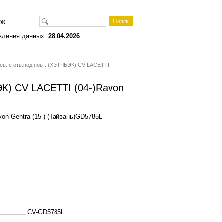
одаж
вления данных:
28.04.2026
ев. с отв.под повт. (ХЭТЧБЭК) CV LACETTI
ЭК) CV LACETTI (04-)Ravon
on Gentra (15-) (Тайвань)GD5785L
CV-GD5785L