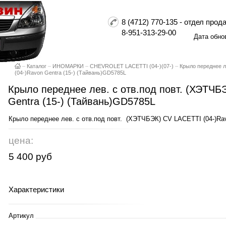
8 (4712) 770-135 - отдел пр
8-951-313-29-00
Дата обно
–
Каталог
–
ИНОМАРКИ
–
CHEVROLET LACETTI (04-)(07-)
–
Крыло переднее л
(04-)Ravon Gentra (15-) (Тайвань)GD5785L
Крыло переднее лев. с отв.под повт. (ХЭТЧБ
Gentra (15-) (Тайвань)GD5785L
Крыло переднее лев. с отв.под повт. (ХЭТЧБЭК) CV LACETTI (04-)Rav
цена:
5 400 руб
Характеристики
Артикул