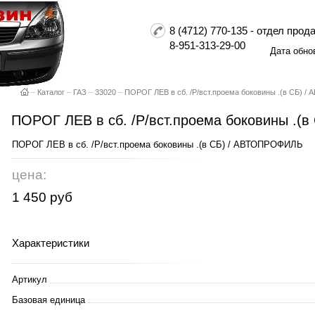
8 (4712) 770-135 - отдел пр
8-951-313-29-00
Дата обно
–
Каталог
–
ГАЗ
–
33020
–
ПОРОГ ЛЕВ в сб. /Р/вст.проема боковины .(в СБ) 
ПОРОГ ЛЕВ в сб. /Р/вст.проема боковины .(
ПОРОГ ЛЕВ в сб. /Р/вст.проема боковины .(в СБ) / АВТОПРОФИЛЬ
цена:
1 450 руб
Характеристики
Артикул
Базовая единица