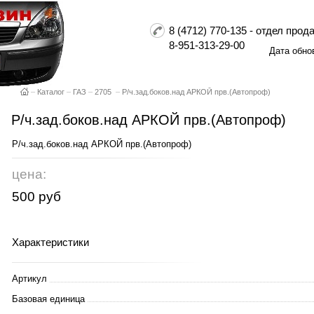
8 (4712) 770-135 - отдел пр
8-951-313-29-00
Дата обно
–
Каталог
–
ГАЗ
–
2705
–
Р/ч.зад.боков.над АРКОЙ прв.(Автопроф)
Р/ч.зад.боков.над АРКОЙ прв.(Автопроф)
Р/ч.зад.боков.над АРКОЙ прв.(Автопроф)
цена:
500 руб
Характеристики
Артикул
Базовая единица