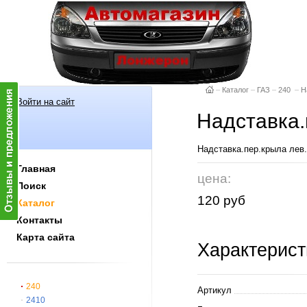
–
Каталог
–
ГАЗ
–
240
–
Н
Войти на сайт
Надставка.
Надставка.пер.крыла лев.
Главная
цена:
Поиск
120 руб
Каталог
Контакты
Карта сайта
Характерист
240
Артикул
2410