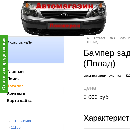
–
Каталог
–
ВАЗ
–
Лада Л
(Полад)
Войти на сайт
Бампер задн
(Полад)
Главная
Бампер задн .окр. гол. (
Поиск
Каталог
цена:
Контакты
5 000 руб
Карта сайта
Характерист
11183-84-89
11186