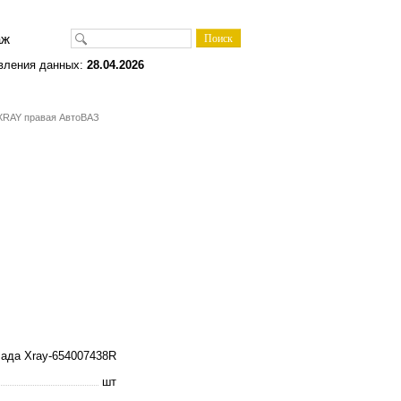
одаж
вления данных:
28.04.2026
 XRAY правая АвтоВАЗ
ада Xray-654007438R
шт