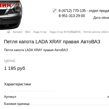
8 (4712) 770-135 - отдел пр
8-951-313-29-00
Дата обно
–
Каталог
–
ВАЗ
–
Лада X-ray
–
Лада X-ray КУЗОВЩИНА
–
Петля капота LADA
Петля капота LADA XRAY правая АвтоВАЗ
Петля капота LADA XRAY правая АвтоВАЗ
цена:
1 185 руб
Характеристики
Артикул
л
Базовая единица