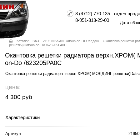
8 (4712) 770-135 - отдел пр
8-951-313-29-00
Дата обно
–
Каталог
–
ВАЗ
–
2195 NISSAN Datsun on-DO /седан/
–
Окантовка решетки р
решетки)Datsun on-Do /623205PA0C
Окантовка решетки радиатора верхн.ХРОМ(
on-Do /623205PA0C
Окантовка решетки радиатора верхн.ХРОМ( МОЛДИНГ решетки)Datsu
цена:
4 300 руб
Характеристики
Артикул
21950