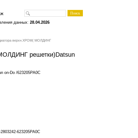
одаж
вления данных:
28.04.2026
адиатора верхн.ХРОМ( МОЛДИНГ
 МОЛДИНГ решетки)Datsun
n on-Do /623205PA0C
-2803242-623205PA0C