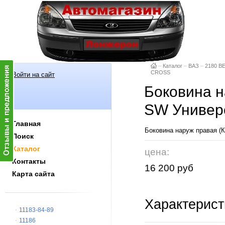
–
Каталог
–
ВАЗ
–
2180 В
CROSS
Войти на сайт
Боковина н
SW Униве
Главная
Боковина наруж правая (
Поиск
Каталог
цена:
Контакты
16 200 руб
Карта сайта
Характерист
11183-84-89
11186