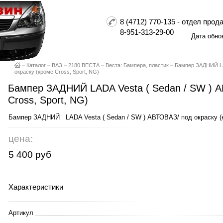
8 (4712) 770-135 - отдел пр
8-951-313-29-00
Дата обно
–
Каталог
–
ВАЗ
–
2180 ВЕСТА
–
Веста: Бампера, пластик
–
Бампер ЗАДНИЙ LA
окраску (кроме Cross, Sport, NG)
Бампер ЗАДНИЙ LADA Vesta ( Sedan / SW ) А
Cross, Sport, NG)
Бампер ЗАДНИЙ LADA Vesta ( Sedan / SW ) АВТОВАЗ/ под окраску (кр
цена:
5 400 руб
Характеристики
Артикул