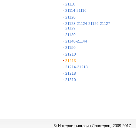
21110
21114-21116
21120
21123-21124-21126-21127-
21129
21130
21140-21144
21150
21210
21213
21214-21218
21218
21310
© Интернет-магазин Лонжерон, 2009-2017
Работает на
«1С-Битрикс: Управление сайтом»