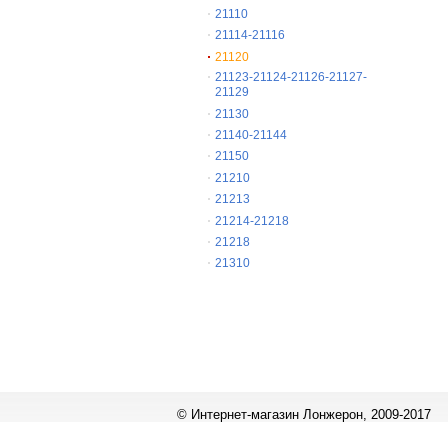
21110
21114-21116
21120
21123-21124-21126-21127-
21129
21130
21140-21144
21150
21210
21213
21214-21218
21218
21310
© Интернет-магазин Лонжерон, 2009-2017
Работает на
«1С-Битрикс: Управление сайтом»