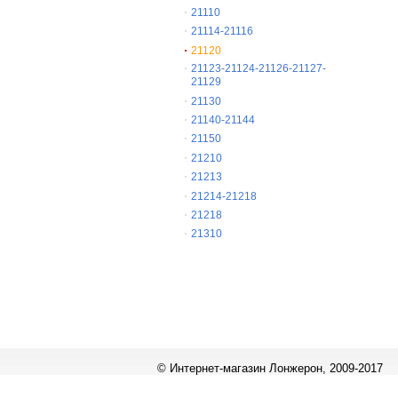
21110
21114-21116
21120
21123-21124-21126-21127-
21129
21130
21140-21144
21150
21210
21213
21214-21218
21218
21310
© Интернет-магазин Лонжерон, 2009-2017
Работает на
«1С-Битрикс: Управление сайтом»