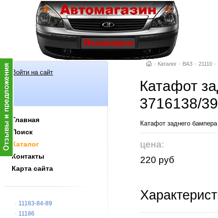
–
Каталог
–
ВАЗ
–
21110
–
Войти на сайт
Катафот зад
3716138/39
Главная
Катафот заднего бампера (
Поиск
цена:
Каталог
Контакты
220 руб
Карта сайта
Характерист
11183-84-89
11186