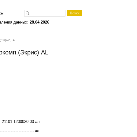
одаж
вления данных:
28.04.2026
(Экрис) AL
окомп.(Экрис) AL
21101-1200020-00 ал
шт