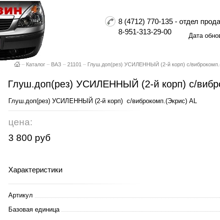
8 (4712) 770-135 - отдел пр
8-951-313-29-00
Дата обно
–
Каталог
–
ВАЗ
–
21101
–
Глуш.доп(рез) УСИЛЕННЫЙ (2-й корп) с/виброкомп.
Глуш.доп(рез) УСИЛЕННЫЙ (2-й корп) с/вибр
Глуш.доп(рез) УСИЛЕННЫЙ (2-й корп) с/виброкомп.(Экрис) AL
цена:
3 800 руб
Характеристики
Артикул
Базовая единица