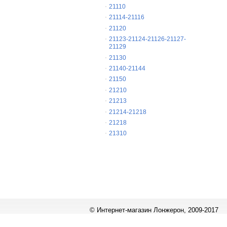
21110
21114-21116
21120
21123-21124-21126-21127-
21129
21130
21140-21144
21150
21210
21213
21214-21218
21218
21310
© Интернет-магазин Лонжерон, 2009-2017
Работает на
«1С-Битрикс: Управление сайтом»