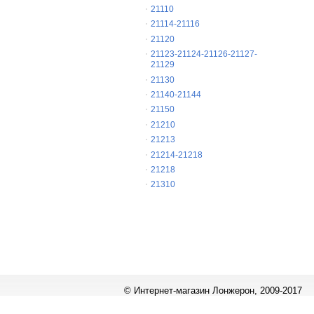
21110
21114-21116
21120
21123-21124-21126-21127-
21129
21130
21140-21144
21150
21210
21213
21214-21218
21218
21310
© Интернет-магазин Лонжерон, 2009-2017
Работает на
«1С-Битрикс: Управление сайтом»