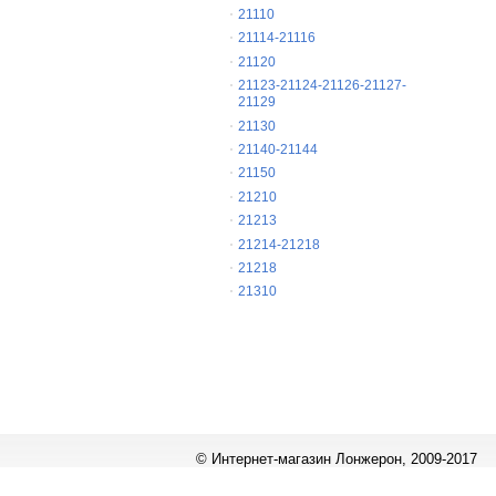
21110
21114-21116
21120
21123-21124-21126-21127-
21129
21130
21140-21144
21150
21210
21213
21214-21218
21218
21310
© Интернет-магазин Лонжерон, 2009-2017
Работает на
«1С-Битрикс: Управление сайтом»