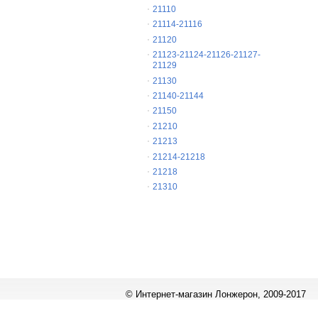
21110
21114-21116
21120
21123-21124-21126-21127-
21129
21130
21140-21144
21150
21210
21213
21214-21218
21218
21310
© Интернет-магазин Лонжерон, 2009-2017
Работает на
«1С-Битрикс: Управление сайтом»