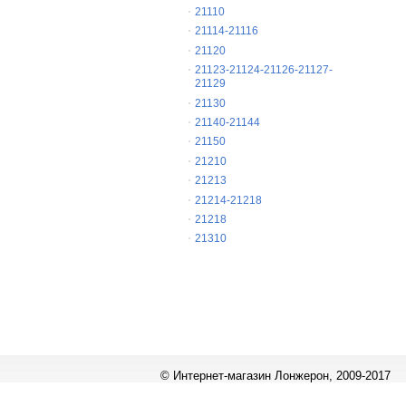
21110
21114-21116
21120
21123-21124-21126-21127-
21129
21130
21140-21144
21150
21210
21213
21214-21218
21218
21310
© Интернет-магазин Лонжерон, 2009-2017
Работает на
«1С-Битрикс: Управление сайтом»