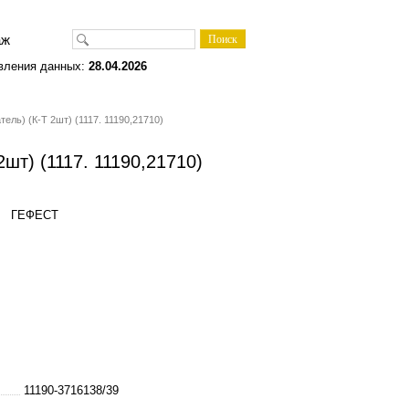
одаж
вления данных:
28.04.2026
ль) (К-Т 2шт) (1117. 11190,21710)
шт) (1117. 11190,21710)
1710) ГЕФЕСТ
11190-3716138/39