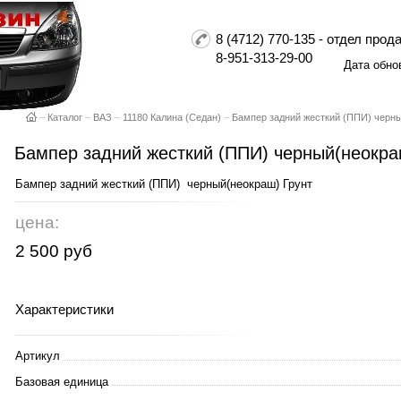
8 (4712) 770-135 - отдел пр
8-951-313-29-00
Дата обно
–
Каталог
–
ВАЗ
–
11180 Калина (Седан)
–
Бампер задний жесткий (ППИ) черны
Бампер задний жесткий (ППИ) черный(неокра
Бампер задний жесткий (ППИ) черный(неокраш) Грунт
цена:
2 500 руб
Характеристики
Артикул
Базовая единица