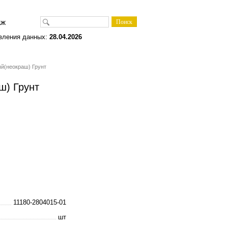
одаж
вления данных:
28.04.2026
й(неокраш) Грунт
ш) Грунт
11180-2804015-01
шт