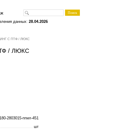
одаж
вления данных:
28.04.2026
ЛДИНГ С ПТФ / ЛЮКС
ПТФ / ЛЮКС
180-2803015-ппил-451
шт