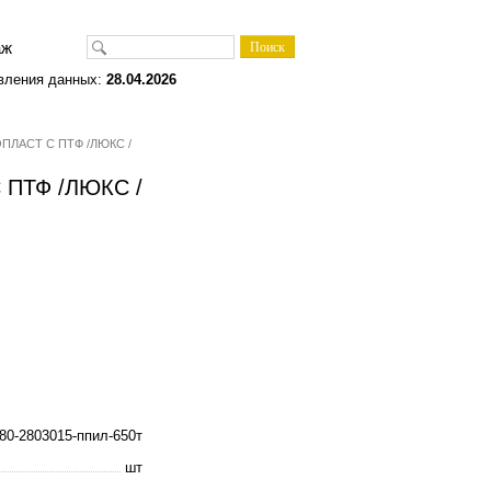
одаж
вления данных:
28.04.2026
НОПЛАСТ С ПТФ /ЛЮКС /
С ПТФ /ЛЮКС /
80-2803015-ппил-650т
шт