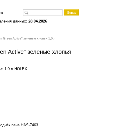
одаж
вления данных:
28.04.2026
m Green Active" зеленые хлопья 1,0 л
en Active" зеленые хлопья
пья 1,0 л HOLEX
ход-Ак.пена HAS-7463