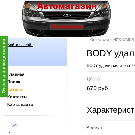
–
Каталог
–
АВТОХИМИЯ
Войти на сайт
BODY удали
BODY удалит.силикона 77
Главная
цена:
Поиск
670 руб
Каталог
Контакты
Карта сайта
Характерист
WD
Артикул