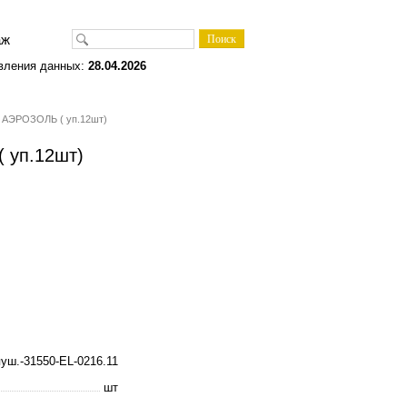
одаж
вления данных:
28.04.2026
/ АЭРОЗОЛЬ ( уп.12шт)
 уп.12шт)
пуш.-31550-EL-0216.11
шт