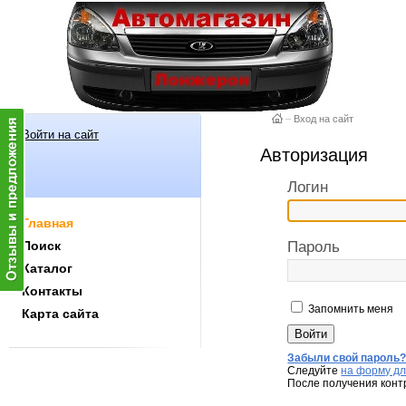
–
Вход на сайт
Войти на сайт
Авторизация
Логин
Главная
Поиск
Пароль
Каталог
Контакты
Запомнить меня
Карта сайта
Забыли свой пароль
Следуйте
на форму дл
После получения конт