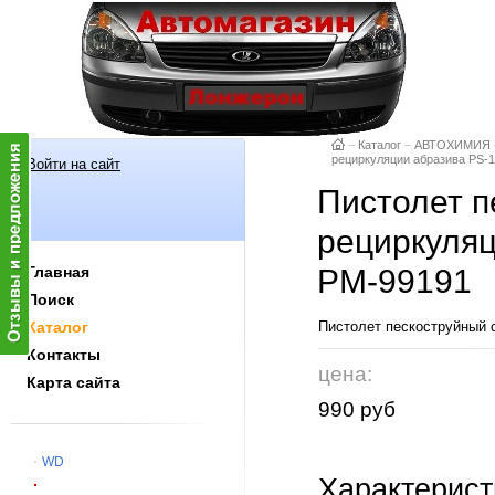
–
Каталог
–
АВТОХИМИЯ
рециркуляции абразива PS-
Войти на сайт
Пистолет п
рециркуляц
Главная
РМ-99191
Поиск
Каталог
Пистолет пескоструйный 
Контакты
цена:
Карта сайта
990 руб
WD
Характерист