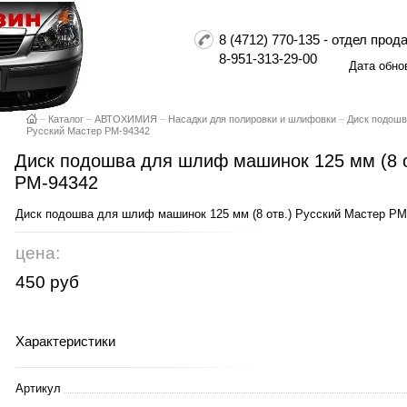
8 (4712) 770-135 - отдел пр
8-951-313-29-00
Дата обно
–
Каталог
–
АВТОХИМИЯ
–
Насадки для полировки и шлифовки
–
Диск подошв
Русский Мастер РМ-94342
Диск подошва для шлиф машинок 125 мм (8 о
РМ-94342
Диск подошва для шлиф машинок 125 мм (8 отв.) Русский Мастер РМ
цена:
450 руб
Характеристики
Артикул