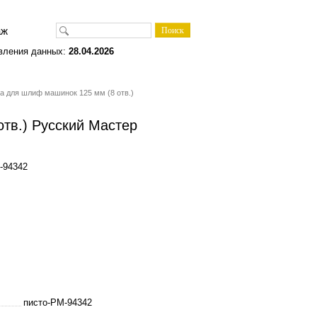
одаж
вления данных:
28.04.2026
а для шлиф машинок 125 мм (8 отв.)
тв.) Русский Мастер
-94342
писто-РМ-94342