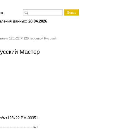
одаж
вления данных:
28.04.2026
еталлу 125х22 Р 120 торцевой Русский
Русский Мастер
-п/мт125х22 РМ-90351
шт