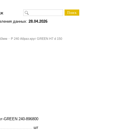
одаж
вления данных:
28.04.2026
150мм
–
P 240 Абраз.круг GREEN H7 d 150
руг-GREEN 240-896800
шт