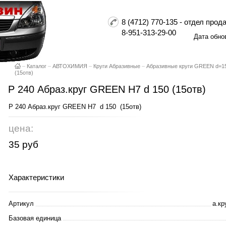
8 (4712) 770-135 - отдел пр
8-951-313-29-00
Дата обно
–
Каталог
–
АВТОХИМИЯ
–
Круги Абразивные
–
Абразивные круги GREEN d=
(15отв)
P 240 Абраз.круг GREEN H7 d 150 (15отв)
P 240 Абраз.круг GREEN H7 d 150 (15отв)
цена:
35 руб
Характеристики
Артикул
а.к
Базовая единица