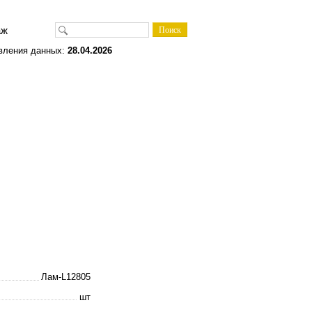
одаж
вления данных:
28.04.2026
Лам-L12805
шт