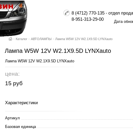
8 (4712) 770-135 - отдел пр
8-951-313-29-00
Дата обно
–
Каталог
–
АВТОЛАМПЫ
–
Лампа W5W 12V W2.1X9.5D LYNXauto
Лампа W5W 12V W2.1X9.5D LYNXauto
Лампа W5W 12V W2.1X9.5D LYNXauto
цена:
15 руб
Характеристики
Артикул
Базовая единица