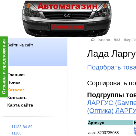
–
Каталог
–
ВАЗ
–
Лада Л
Войти на сайт
Лада Ларгу
Подобрать тов
Главная
Сортировать по
Поиск
Каталог
Подгруппы то
Контакты
ЛАРГУС (Бампе
Карта сайта
(Оптика)
ЛАРГУ
Артикул
11183-84-89
Р
ларг-8200735038
/
11186