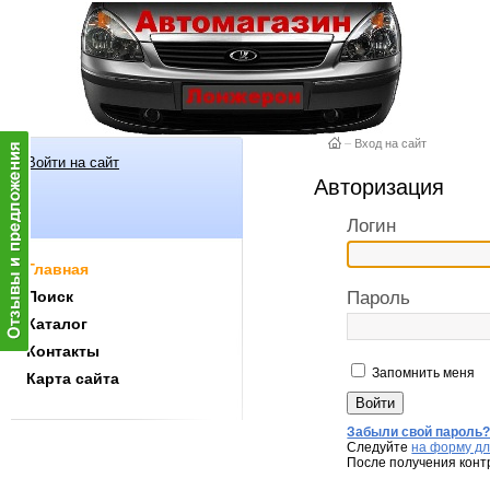
–
Вход на сайт
Войти на сайт
Авторизация
Логин
Главная
Поиск
Пароль
Каталог
Контакты
Запомнить меня
Карта сайта
Забыли свой пароль
Следуйте
на форму дл
После получения конт