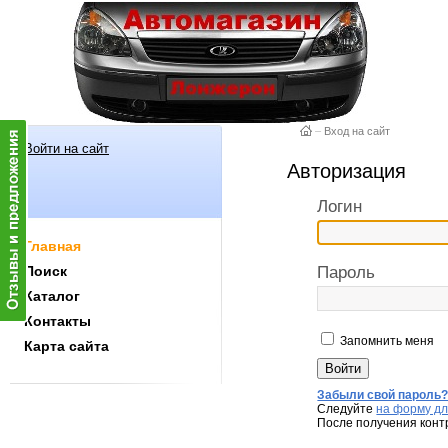
–
Вход на сайт
Войти на сайт
Авторизация
Логин
Главная
Поиск
Пароль
Каталог
Контакты
Запомнить меня
Карта сайта
Забыли свой пароль
Следуйте
на форму дл
После получения конт